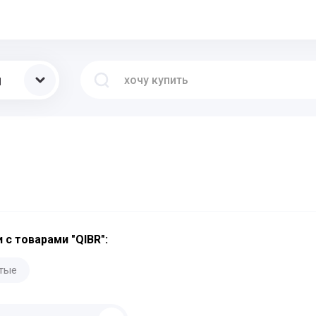
ы
 с товарами "QIBR":
тые