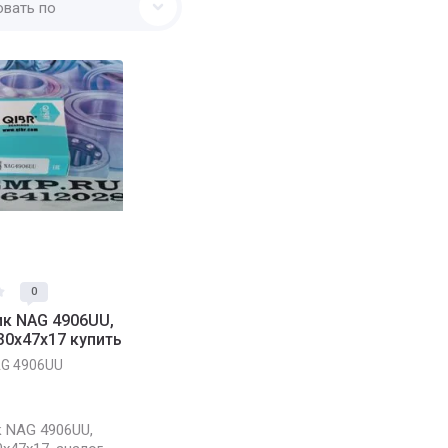
овать по
0
к NAG 4906UU,
30x47x17 купить
G 4906UU
 NAG 4906UU,