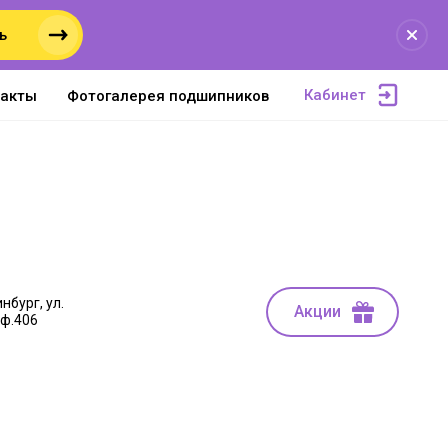
ь
Кабинет
такты
Фотогалерея подшипников
нбург, ул.
Акции
оф.406