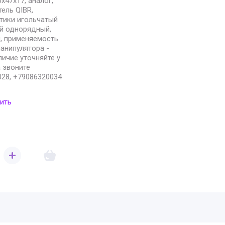
x47x17, аналог,
ель QIBR,
тики игольчатый
й однорядный,
, применяемость
анипулятора -
ичие уточняйте у
 звоните
28, +79086320034
ить