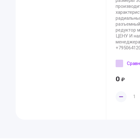
размеры 30
производит
характерис
радиальны
разъемный
редуктор м
ЦЕНУ И нал
менеджера
+795064120
Сравн
0
₽