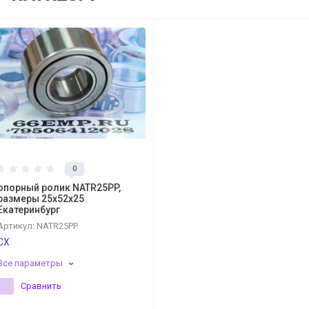
0
опорный ролик NATR25PP,
размеры 25x52x25
Екатеринбург
Артикул:
NATR25PP
CX
Все параметры
Сравнить