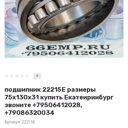
0
подшипник 22215E размеры
75x130x31 купить Екатеиринбург
звоните +79506412028,
+79086320034
Артикул:
22215E